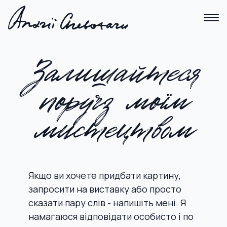
Зв’язатися з художником — Андрій Чеботару
УКР
РУС
ENG
Залишайтеся
Головна
Каталог
поруч
з моїм
Про художника
Блог
мистецтвом
Контакти
Якщо ви хочете придбати картину,
запросити на виставку або просто
сказати пару слів - напишіть мені. Я
намагаюся відповідати особисто і по